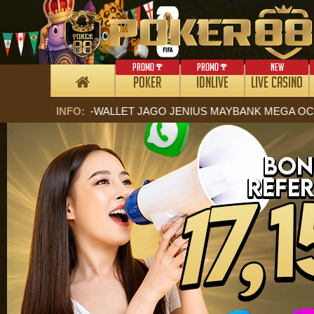
PROMO
PROMO
NEW
POKER
IDNLIVE
LIVE CASINO
INFO:
 CIMB DANAMON E-WALLET JAGO JENIUS MAYBANK MEGA OCBC 