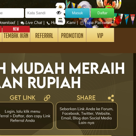
Masuk
ownload |
Live Chat |
Hubungi Kami |
Lupa Password?
NEW
TEMBAK IKAN
REFERRAL
PROMOTION
VIP