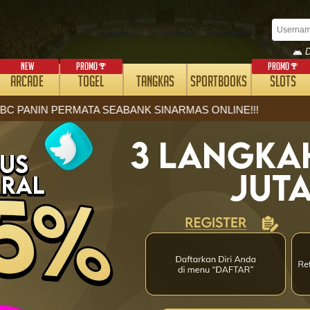
D
NEW
PROMO
PROMO
ARCADE
TOGEL
TANGKAS
SPORTBOOKS
SLOTS
PANIN PERMATA SEABANK SINARMAS ONLINE!!!