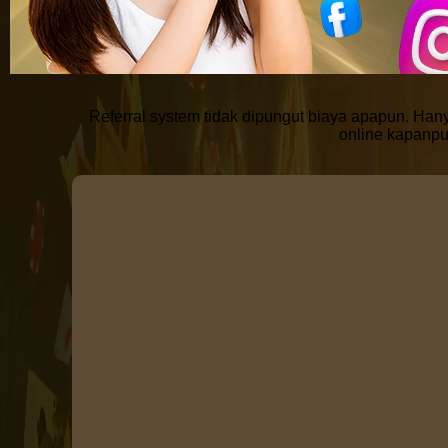
Referral system tidak dipungut biaya apapun. Han
online kapanp