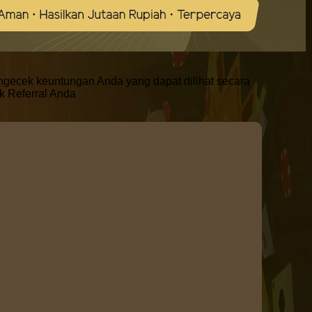
engecek keuntungan Anda yang dapat dilihat secara
k Referral Anda