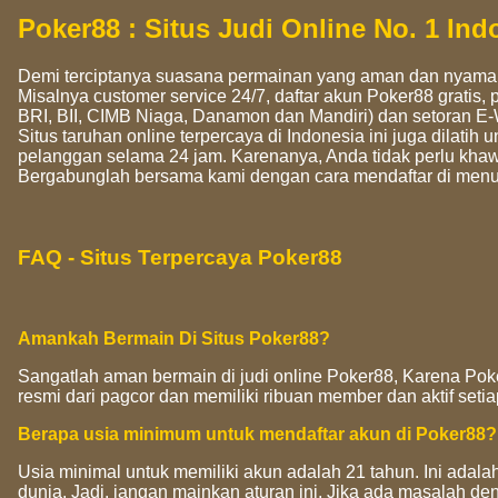
Poker88 : Situs Judi Online No. 1 In
Demi terciptanya suasana permainan yang aman dan nyaman,
Misalnya customer service 24/7, daftar akun Poker88 gratis, 
BRI, BII, CIMB Niaga, Danamon dan Mandiri) dan setoran E-Wa
Situs taruhan online terpercaya di Indonesia ini juga dilatih
pelanggan selama 24 jam. Karenanya, Anda tidak perlu khawati
Bergabunglah bersama kami dengan cara mendaftar di menu 
FAQ - Situs Terpercaya Poker88
Amankah Bermain Di Situs Poker88?
Sangatlah aman bermain di judi online Poker88, Karena Po
resmi dari pagcor dan memiliki ribuan member dan aktif setia
Berapa usia minimum untuk mendaftar akun di Poker88?
Usia minimal untuk memiliki akun adalah 21 tahun. Ini adala
dunia. Jadi, jangan mainkan aturan ini. Jika ada masalah de