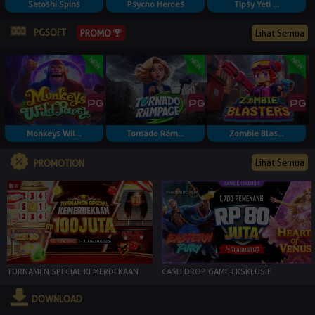
Satoshi Spins
Psycho Heroes
Tipsy Yeti ...
PGSOFT
Lihat Semua
PROMO
Monkeys Wil...
Tornado Ram...
Zombie Blas...
Lihat Semua
PROMOTION
TURNAMEN SPECIAL KEMERDEKAAN
CASH DROP GAME EKSKLUSIF
DOWNLOAD