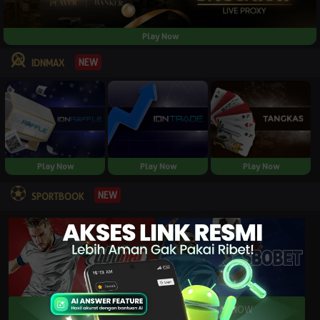
Play Now
NEW
IDNMAX
Play Now
Play Now
Play Now
NEW
SPORTBOOK