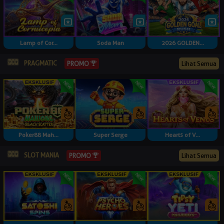
Lamp of Cor...
Soda Man
2026 GOLDEN...
PRAGMATIC
Lihat Semua
PROMO
Poker88 Mah...
Super Serge
Hearts of V...
SLOT MANIA
Lihat Semua
PROMO