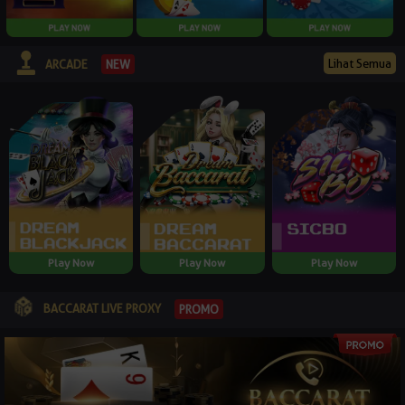
Lihat Semua
NEW
ARCADE
Play Now
Play Now
Play Now
BACCARAT LIVE PROXY
PROMO