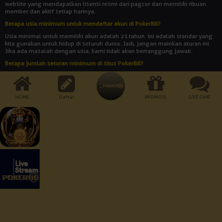
website yang mendapatkan lisensi resmi dari pagcor dan memiliki ribuan
member dan aktif setiap harinya.
Berapa usia minimum untuk mendaftar akun di Poker88?
Usia minimal untuk memiliki akun adalah 21 tahun. Ini adalah standar yang
kita gunakan untuk hidup di seluruh dunia. Jadi, jangan mainkan aturan ini.
Jika ada masalah dengan usia, kami tidak akan bertanggung jawab.
Berapa jumlah setoran minimum di situs Poker88?
Jumlah setoran minimum adalah Rp 10.000. Bukankah itu rendah? Dengan
uang yang begitu banyak, Anda bisa memainkan semua jenis permainan
yang disediakan oleh agen judi online POKER88.
HOME
Daftar
PROMOSI
LIVE CHAT
Cara Pembayaran:
Dukungan Perangkat :
Keamanan Terjamin :
© 2026 Poker88. All Rights Reserved | 18+