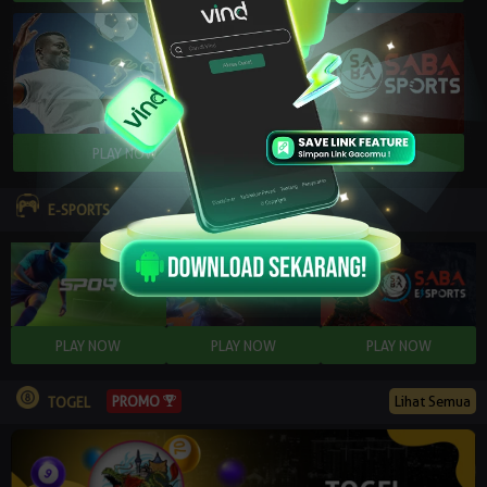
E-SPORTS
Lihat Semua
PROMO
TOGEL