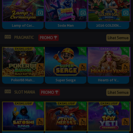
Lamp of Cor...
Soda Man
2026 GOLDEN...
PRAGMATIC
Lihat Semua
PROMO
Poker88 Mah...
Super Serge
Hearts of V...
SLOT MANIA
Lihat Semua
PROMO