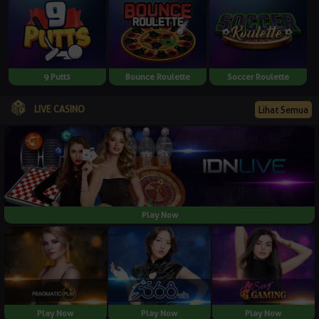
9 Putts
Bounce Roulette
Soccer Roulette
LIVE CASINO
Lihat Semua
Play Now
Play Now
Play Now
Play Now