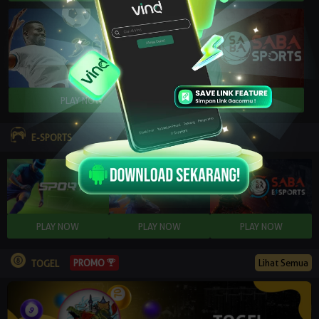
E-SPORTS
Lihat Semua
PROMO
TOGEL