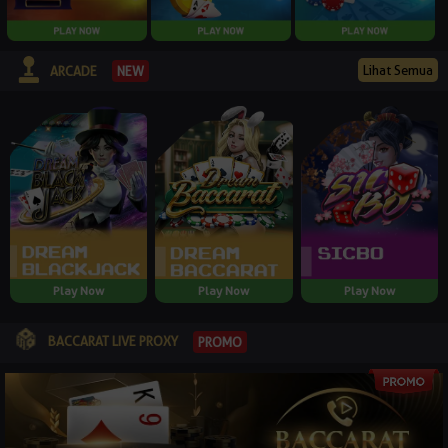
Lihat Semua
NEW
ARCADE
Play Now
Play Now
Play Now
BACCARAT LIVE PROXY
PROMO