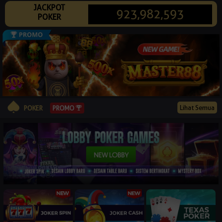
JACKPOT
© 2026 asiapoker88.com. All Rights Reserved | 18+
923,982,593
POKER
Lihat Semua
PROMO
POKER