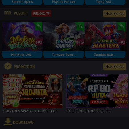
Satoshi Spins
Psycho Heroes
Tipsy Yeti ...
PGSOFT
Lihat Semua
PROMO
Monkeys Wil...
Tornado Ram...
Zombie Blas...
Lihat Semua
PROMOTION
TURNAMEN SPECIAL KEMERDEKAAN
CASH DROP GAME EKSKLUSIF
DOWNLOAD